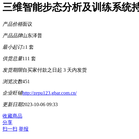
三维智能步态分析及训练系统
产品价格
面议
产品品牌
山东泽普
最小起订
≥1 套
供货总量
111 套
发货期限
自买家付款之日起
3
天内发货
浏览次数
451
企业旺铺
http://zepu123.gbar.com.cn/
更新日期
2023-10-06 09:33
收藏商品
分享
扫一扫
举报