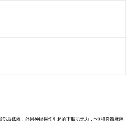
损伤后截瘫，外周神经损伤引起的下肢肌无力，
*
枢
和脊髓麻痹