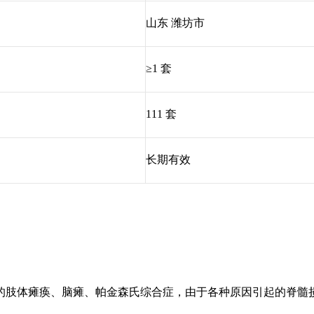
山东 潍坊市
≥1 套
111 套
长期有效
的肢体瘫痪、脑瘫、帕金森氏综合症，由于各种原因引起的脊髓