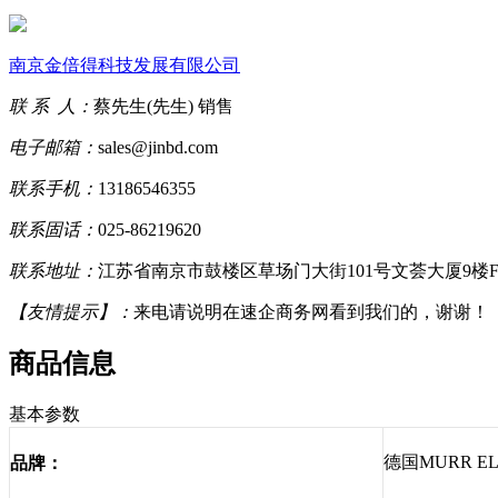
南京金倍得科技发展有限公司
联 系 人：
蔡先生(先生) 销售
电子邮箱：
sales@jinbd.com
联系手机：
13186546355
联系固话：
025-86219620
联系地址：
江苏省南京市鼓楼区草场门大街101号文荟大厦9楼
【友情提示】：
来电请说明在速企商务网看到我们的，谢谢！
商品信息
基本参数
德国MURR E
品牌：