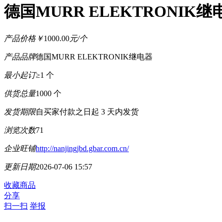
德国MURR ELEKTRONIK继
产品价格
￥
1000.00
元/个
产品品牌
德国MURR ELEKTRONIK继电器
最小起订
≥1 个
供货总量
1000 个
发货期限
自买家付款之日起
3
天内发货
浏览次数
71
企业旺铺
http://nanjingjbd.gbar.com.cn/
更新日期
2026-07-06 15:57
收藏商品
分享
扫一扫
举报