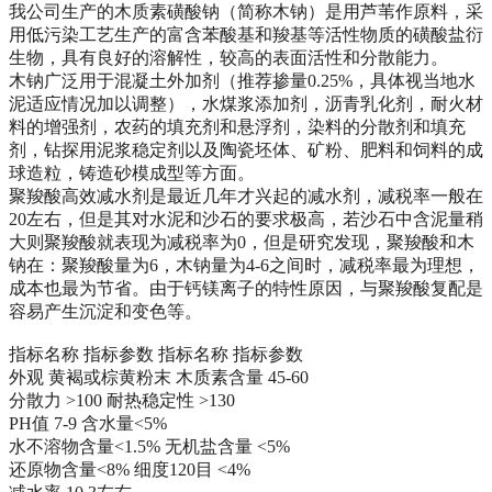
我公司生产的木质素磺酸钠（简称木钠）是用芦苇作原料，采
用低污染工艺生产的富含苯酸基和羧基等活性物质的磺酸盐衍
生物，具有良好的溶解性，较高的表面活性和分散能力。
木钠广泛用于混凝土外加剂（推荐掺量0.25%，具体视当地水
泥适应情况加以调整），水煤浆添加剂，沥青乳化剂，耐火材
料的增强剂，农药的填充剂和悬浮剂，染料的分散剂和填充
剂，钻探用泥浆稳定剂以及陶瓷坯体、矿粉、肥料和饲料的成
球造粒，铸造砂模成型等方面。
聚羧酸高效减水剂是最近几年才兴起的减水剂，减税率一般在
20左右，但是其对水泥和沙石的要求极高，若沙石中含泥量稍
大则聚羧酸就表现为减税率为0，但是研究发现，聚羧酸和木
钠在：聚羧酸量为6，木钠量为4-6之间时，减税率最为理想，
成本也最为节省。由于钙镁离子的特性原因，与聚羧酸复配是
容易产生沉淀和变色等。
指标名称 指标参数 指标名称 指标参数
外观 黄褐或棕黄粉末 木质素含量 45-60
分散力 >100 耐热稳定性 >130
PH值 7-9 含水量<5%
水不溶物含量<1.5% 无机盐含量 <5%
还原物含量<8% 细度120目 <4%