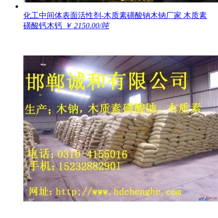
化工中间体表面活性剂-木质素磺酸钠木钠厂家 木质素
磺酸钙木钙
￥ 2150.00/吨