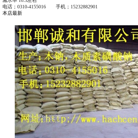
减水率 10.3左右
电话；0310-4155016 手机；15232882901
本店最新