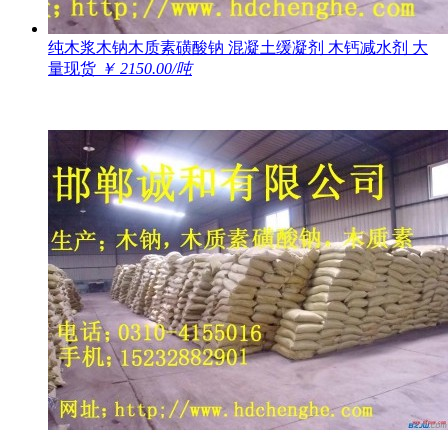
纯木浆木钠木质素磺酸钠 混凝土缓凝剂 木钙减水剂 大
量现货
￥ 2150.00/吨