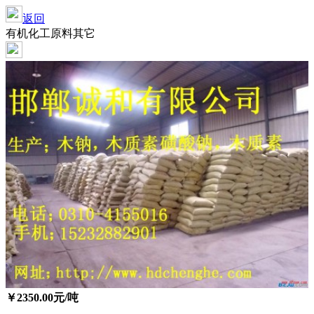
返回
有机化工原料其它
￥
2350.00
元/吨