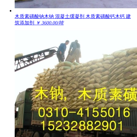
木质素磺酸钠木钠 混凝土缓凝剂 木质素磺酸钙木钙 建
筑添加剂
￥ 3600.00/吨