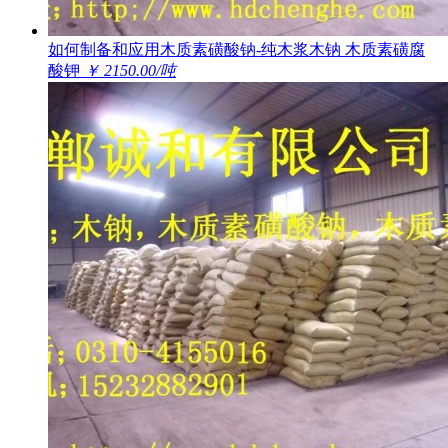
如何制备和应用木质素磺酸钠-纯木浆木钠 木质素磺腐
酸钾
￥ 2150.00/吨