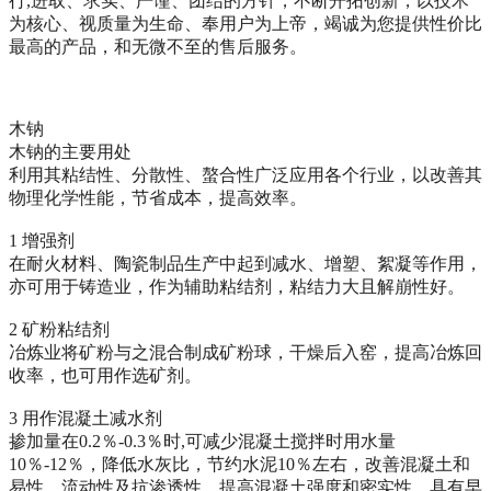
行,进取、求实、严谨、团结的方针，不断开拓创新，以技术
为核心、视质量为生命、奉用户为上帝，竭诚为您提供性价比
最高的产品，和无微不至的售后服务。
木钠
木钠的主要用处
利用其粘结性、分散性、螯合性广泛应用各个行业，以改善其
物理化学性能，节省成本，提高效率。
1 增强剂
在耐火材料、陶瓷制品生产中起到减水、增塑、絮凝等作用，
亦可用于铸造业，作为辅助粘结剂，粘结力大且解崩性好。
2 矿粉粘结剂
冶炼业将矿粉与之混合制成矿粉球，干燥后入窑，提高冶炼回
收率，也可用作选矿剂。
3 用作混凝土减水剂
掺加量在0.2％-0.3％时,可减少混凝土搅拌时用水量
10％-12％，降低水灰比，节约水泥10％左右，改善混凝土和
易性、流动性及抗渗透性，提高混凝土强度和密实性，具有早