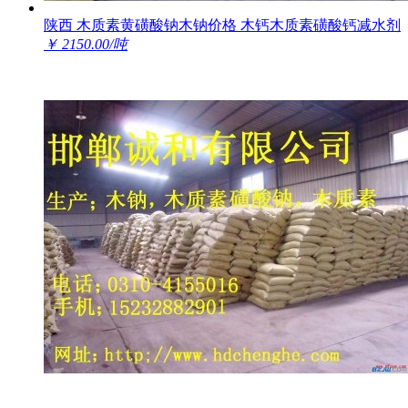
陕西 木质素黄磺酸钠木钠价格 木钙木质素磺酸钙减水剂
￥ 2150.00/吨