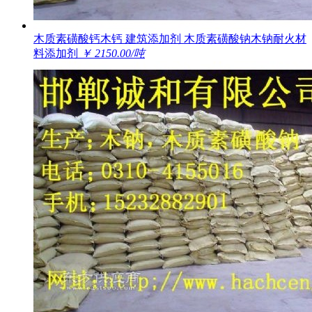
木质素磺酸钙木钙 建筑添加剂 木质素磺酸钠木钠耐火材
料添加剂
￥ 2150.00/吨