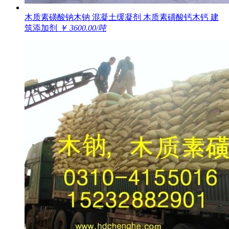
木质素磺酸钠木钠 混凝土缓凝剂 木质素磺酸钙木钙 建
筑添加剂
￥ 3600.00/吨