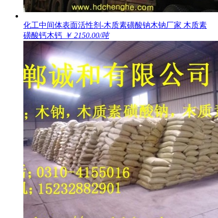
化工中间体表面活性剂-木质素磺酸钠木钠厂家 木质素
磺酸钙木钙
￥ 2150.00/吨