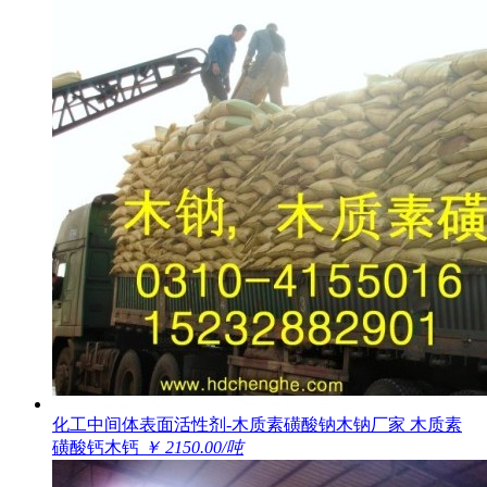
化工中间体表面活性剂-木质素磺酸钠木钠厂家 木质素
磺酸钙木钙
￥ 2150.00/吨