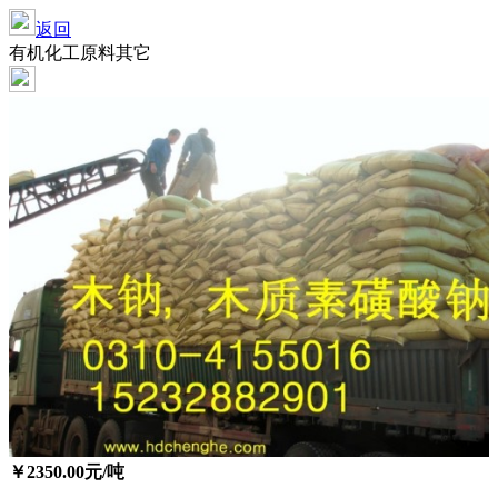
返回
有机化工原料其它
￥
2350.00
元/吨