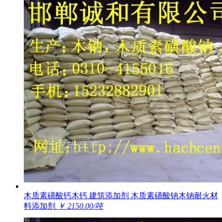
木质素磺酸钙木钙 建筑添加剂 木质素磺酸钠木钠耐火材
料添加剂
￥ 2150.00/吨