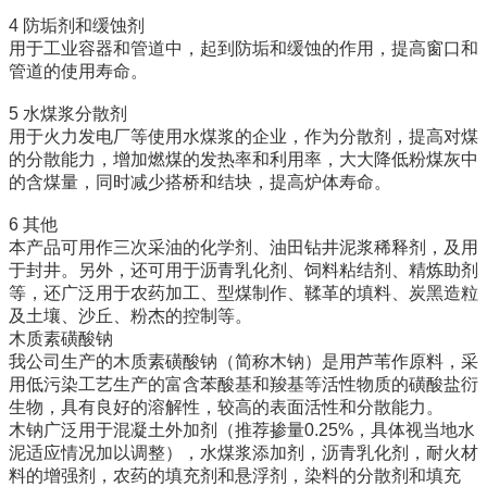
4 防垢剂和缓蚀剂
用于工业容器和管道中，起到防垢和缓蚀的作用，提高窗口和
管道的使用寿命。
5 水煤浆分散剂
用于火力发电厂等使用水煤浆的企业，作为分散剂，提高对煤
的分散能力，增加燃煤的发热率和利用率，大大降低粉煤灰中
的含煤量，同时减少搭桥和结块，提高炉体寿命。
6 其他
本产品可用作三次采油的化学剂、油田钻井泥浆稀释剂，及用
于封井。另外，还可用于沥青乳化剂、饲料粘结剂、精炼助剂
等，还广泛用于农药加工、型煤制作、鞣革的填料、炭黑造粒
及土壤、沙丘、粉杰的控制等。
木质素磺酸钠
我公司生产的木质素磺酸钠（简称木钠）是用芦苇作原料，采
用低污染工艺生产的富含苯酸基和羧基等活性物质的磺酸盐衍
生物，具有良好的溶解性，较高的表面活性和分散能力。
木钠广泛用于混凝土外加剂（推荐掺量0.25%，具体视当地水
泥适应情况加以调整），水煤浆添加剂，沥青乳化剂，耐火材
料的增强剂，农药的填充剂和悬浮剂，染料的分散剂和填充