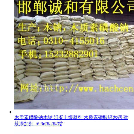
木质素磺酸钠木钠 混凝土缓凝剂 木质素磺酸钙木钙 建
筑添加剂
￥ 3600.00/吨