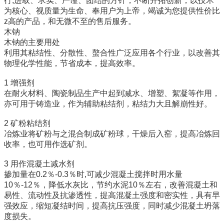
行,进取、求实、严谨、团结的方针，不断开拓创新，以技术
为核心、视质量为生命、奉用户为上帝，竭诚为您提供性价比
z高的产品，和无微不至的售后服务。
木钠
木钠的主要用处
利用其粘结性、分散性、螯合性广泛应用各个行业，以改善其
物理化学性能，节省成本，提高效率。
1 增强剂
在耐火材料、陶瓷制品生产中起到减水、增塑、絮凝等作用，
亦可用于铸造业，作为辅助粘结剂，粘结力大且解崩性好。
2 矿粉粘结剂
冶炼业将矿粉与之混合制成矿粉球，干燥后入窑，提高冶炼回
收率，也可用作选矿剂。
3 用作混凝土减水剂
掺加量在0.2％-0.3％时,可减少混凝土搅拌时用水量
10％-12％，降低水灰比，节约水泥10％左右，改善混凝土和
易性、流动性及抗渗透性，提高混凝土强度和密实性，具有早
强效应，缩短凝结时间，提高抗压强度，同时减少混凝土坍落
度损失。