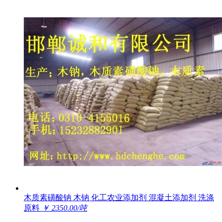
木质素磺酸钠 木钠 化工农业添加剂 混凝土添加剂 洗涤
原料
￥ 2350.00/吨