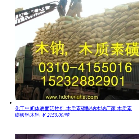
化工中间体表面活性剂-木质素磺酸钠木钠厂家 木质素
磺酸钙木钙
￥ 2150.00/吨