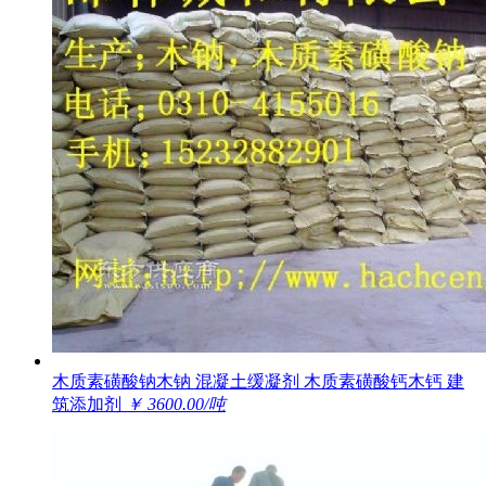
木质素磺酸钠木钠 混凝土缓凝剂 木质素磺酸钙木钙 建
筑添加剂
￥ 3600.00/吨