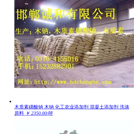
木质素磺酸钠 木钠 化工农业添加剂 混凝土添加剂 洗涤
原料
￥ 2350.00/吨