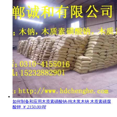
如何制备和应用木质素磺酸钠-纯木浆木钠 木质素磺腐
酸钾
￥ 2150.00/吨