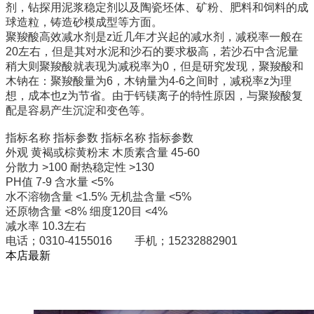
剂，钻探用泥浆稳定剂以及陶瓷坯体、矿粉、肥料和饲料的成
球造粒，铸造砂模成型等方面。
聚羧酸高效减水剂是z近几年才兴起的减水剂，减税率一般在
20左右，但是其对水泥和沙石的要求极高，若沙石中含泥量
稍大则聚羧酸就表现为减税率为0，但是研究发现，聚羧酸和
木钠在：聚羧酸量为6，木钠量为4-6之间时，减税率z为理
想，成本也z为节省。由于钙镁离子的特性原因，与聚羧酸复
配是容易产生沉淀和变色等。
指标名称 指标参数 指标名称 指标参数
外观 黄褐或棕黄粉末 木质素含量 45-60
分散力 >100 耐热稳定性 >130
PH值 7-9 含水量 <5%
水不溶物含量 <1.5% 无机盐含量 <5%
还原物含量 <8% 细度120目 <4%
减水率 10.3左右
电话；0310-4155016 手机；15232882901
本店最新