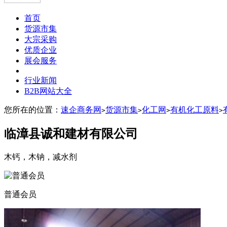
首页
货源市集
大宗采购
优质企业
展会服务
行业新闻
B2B网站大全
您所在的位置：
速企商务网
货源市集
化工网
有机化工原料
>
>
>
>
临漳县诚和建材有限公司
木钙，木钠，减水剂
普通会员