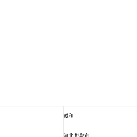
诚和
河北 邯郸市