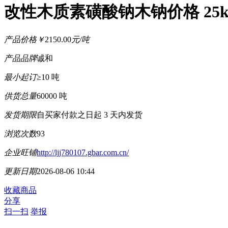
改性木质素磺酸钠木钠价格 25
产品价格
￥
2150.00
元/吨
产品品牌
诚和
最小起订
≥10 吨
供货总量
60000 吨
发货期限
自买家付款之日起
3
天内发货
浏览次数
93
企业旺铺
http://ljj780107.gbar.com.cn/
更新日期
2026-08-06 10:44
收藏商品
分享
扫一扫
举报