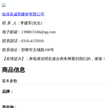
临漳县诚和建材有限公司
联 系 人：
李建军(先生)
电子邮箱：
1398815166@qq.com
联系固话：
0310-4155016
联系地址：
邯郸市古城路168号
【友情提示】：
来电请说明在速企商务网看到我们的，谢谢！
商品信息
基本参数
品牌：
所在地：