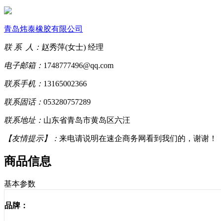
青岛炜泰橡胶有限公司
联 系 人：
赵秀萍(女士) 经理
电子邮箱：
1748777496@qq.com
联系手机：
13165002366
联系固话：
053280757289
联系地址：
山东省青岛市黄岛区六汪
【友情提示】：
来电请说明在速企商务网看到我们的，谢谢！
商品信息
基本参数
品牌：