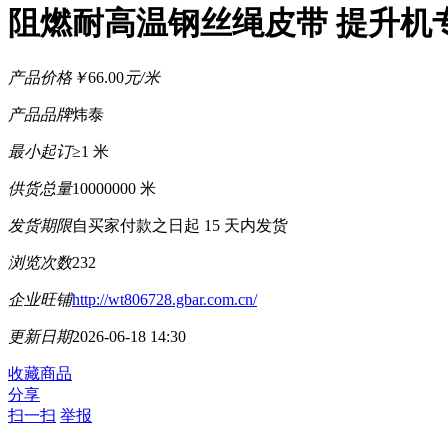
阻燃耐高温钢丝绳皮带 提升机
产品价格
￥
66.00
元/米
产品品牌
炜泰
最小起订
≥1 米
供货总量
10000000 米
发货期限
自买家付款之日起
15
天内发货
浏览次数
232
企业旺铺
http://wt806728.gbar.com.cn/
更新日期
2026-06-18 14:30
收藏商品
分享
扫一扫
举报