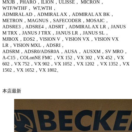
MXJB，PHARO，ILION，ULISSE， MICRON，
WTF/WTHF， WT,WTH，
ADMIRAL AD，ADMIRAL AX，ADMIRAL AX BK，
METRON，MAGNUS，SAFECODER，MOSAIC，
ADSRE3，ADSRE4，ADSRT，ADMIRAL AX LR，JANUS
M TRX，JANUS J TRX，JANUS LR，JANUS SL，
MJBOX，EOS2，VISION V，VISION VX，VISION VX
LR，VISION MXL，ADSRI，
ADSRM，ADSR0/ADSR0A，AUSA， AUSXM，SV MRO，
A-C15，COLo
nNE FMC，VX 152，VX 302，VX 452，VX
602，VX 752，VX 902，VX 1052，VX 1202 ，VX 1352，VX
1502，VX 1652，VX 1802、
本店最新