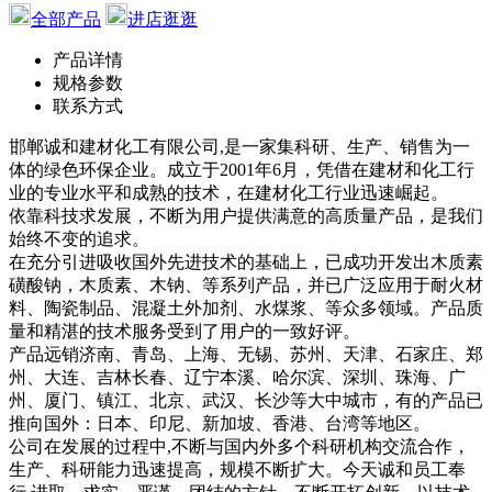
全部产品
进店逛逛
产品详情
规格参数
联系方式
邯郸诚和建材化工有限公司,是一家集科研、生产、销售为一
体的绿色环保企业。成立于2001年6月，凭借在建材和化工行
业的专业水平和成熟的技术，在建材化工行业迅速崛起。
依靠科技求发展，不断为用户提供满意的高质量产品，是我们
始终不变的追求。
在充分引进吸收国外先进技术的基础上，已成功开发出木质素
磺酸钠，木质素、木钠、等系列产品，并已广泛应用于耐火材
料、陶瓷制品、混凝土外加剂、水煤浆、等众多领域。产品质
量和精湛的技术服务受到了用户的一致好评。
产品远销济南、青岛、上海、无锡、苏州、天津、石家庄、郑
州、大连、吉林长春、辽宁本溪、哈尔滨、深圳、珠海、广
州、厦门、镇江、北京、武汉、长沙等大中城市，有的产品已
推向国外：日本、印尼、新加坡、香港、台湾等地区。
公司在发展的过程中,不断与国内外多个科研机构交流合作，
生产、科研能力迅速提高，规模不断扩大。今天诚和员工奉