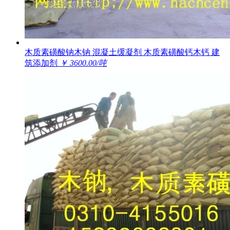
木质素磺酸钠木钠 混凝土缓凝剂 木质素磺酸钙木钙 建
筑添加剂
￥ 3600.00/吨