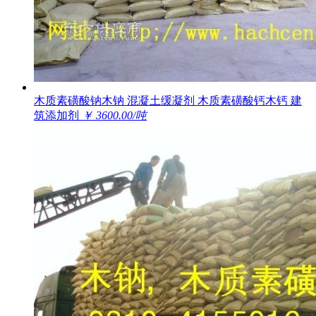
木质素磺酸钠木钠 混凝土缓凝剂 木质素磺酸钙木钙 建
筑添加剂
￥ 3600.00/吨