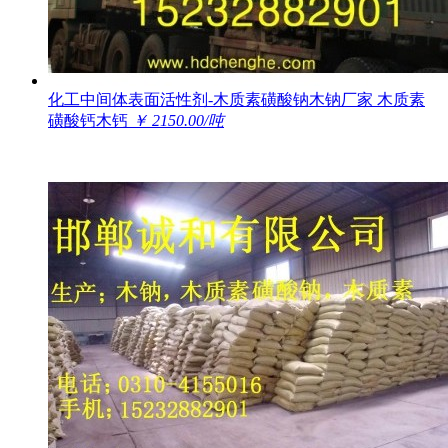
化工中间体表面活性剂-木质素磺酸钠木钠厂家 木质素
磺酸钙木钙
￥ 2150.00/吨