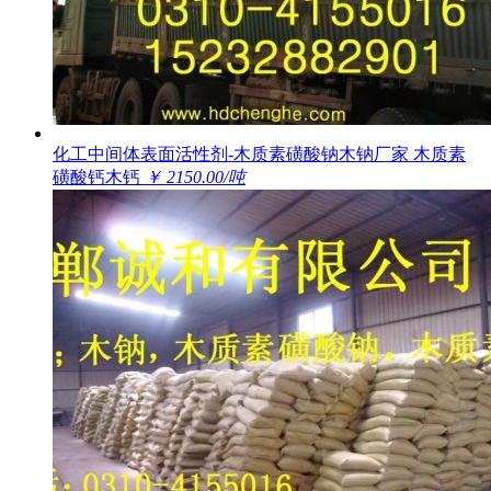
化工中间体表面活性剂-木质素磺酸钠木钠厂家 木质素
磺酸钙木钙
￥ 2150.00/吨