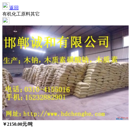
返回
有机化工原料其它
￥
2150.00
元/吨