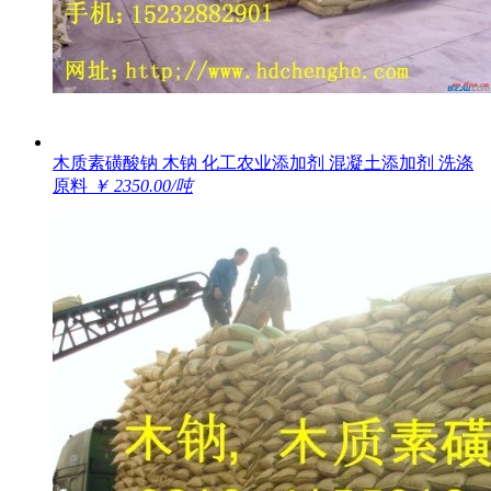
木质素磺酸钠 木钠 化工农业添加剂 混凝土添加剂 洗涤
原料
￥ 2350.00/吨