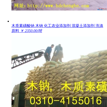
木质素磺酸钠 木钠 化工农业添加剂 混凝土添加剂 洗涤
原料
￥ 2350.00/吨