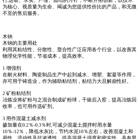
行,进取、求实、严谨、团结的方针，不断开拓创新，以技术
为核心、视质量为生命、竭诚为您提供性价比的产品，和无微
不至的售后服务。
木钠
木钠的主要用处
利用其粘结性、分散性、螯合性广泛应用各个行业，以改善其
物理化学性能，节省成本，提高效率。
1 增强剂
在耐火材料、陶瓷制品生产中起到减水、增塑、絮凝等作用，
亦可用于铸造业，作为辅助粘结剂，粘结力大且解崩性好。
2 矿粉粘结剂
冶炼业将矿粉与之混合制成矿粉球，干燥后入窑，提高冶炼回
收率，也可用作选矿剂。
3 用作混凝土减水剂
掺加量在0.2％-0.3％时,可减少混凝土搅拌时用水量
10％-12％，降低水灰比，节约水泥10％左右，改善混凝土和
易性、流动性及抗渗透性，提高混凝土强度和密实性，具有早