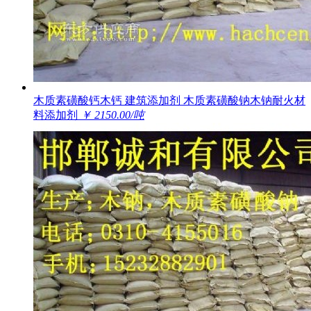
木质素磺酸钙木钙 建筑添加剂 木质素磺酸钠木钠耐火材
料添加剂
￥ 2150.00/吨