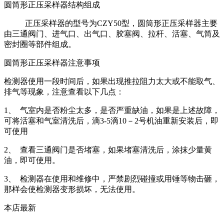
圆筒形正压采样器结构组成
正压采样器的型号为
CZY50
型，圆筒形正压采样器主要
由三通阀门、进气口、出气口、胶塞阀、拉杆、活塞、气筒及
密封圈等部件组成。
圆筒形正压采样器注意事项
检测器使用一段时间后，如果出现推拉阻力太大或不能取气、
排气等现象，注意查看以下几点：
1
、
气室内是否粉尘太多，是否严重缺油，如果是上述故障，
可将活塞和气室清洗后，滴
3-5
滴
10
－
2
号机油重新安装后，即
可使用
2
、
查看三通阀门是否堵塞，如果堵塞清洗后，涂抹少量黄
油，即可使用。
3
、
检测器在使用和维修中，严禁剧烈碰撞或用锤等物击砸，
那样会使检测器变形损坏，无法使用。
本店最新