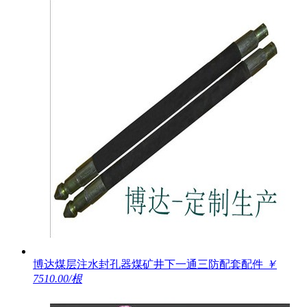
博达煤层注水封孔器煤矿井下一通三防配套配件
￥
7510.00/根