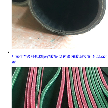
厂家生产多种规格喷砂胶管 除锈管 橡胶泥浆管
￥ 25.00/
米