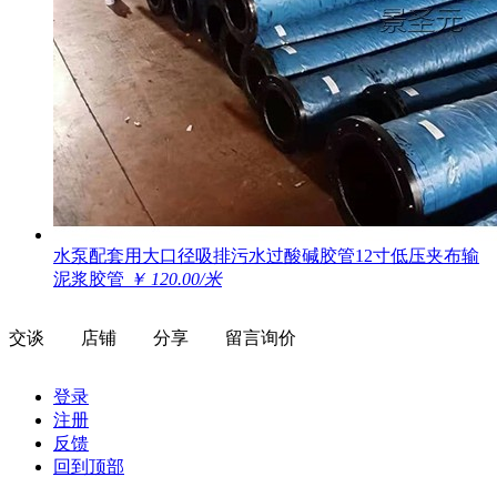
水泵配套用大口径吸排污水过酸碱胶管12寸低压夹布输
泥浆胶管
￥ 120.00/米
交谈
店铺
分享
留言询价
登录
注册
反馈
回到顶部