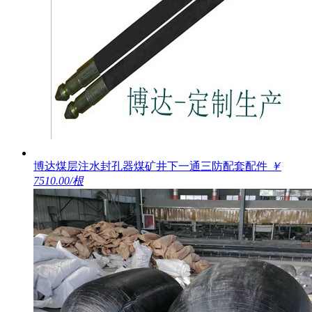
博达煤层注水封孔器煤矿井下一通三防配套配件
￥
7510.00/根