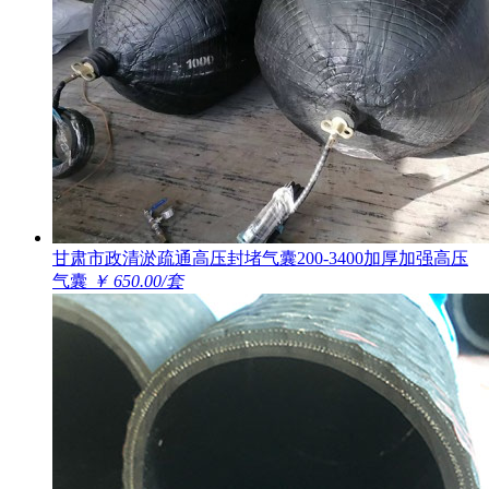
甘肃市政清淤疏通高压封堵气囊200-3400加厚加强高压
气囊
￥ 650.00/套