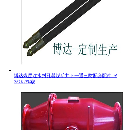
博达煤层注水封孔器煤矿井下一通三防配套配件
￥
7510.00/根