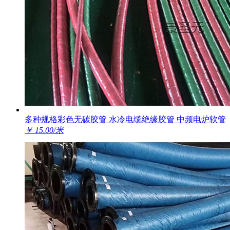
多种规格彩色无碳胶管 水冷电缆绝缘胶管 中频电炉软管
￥ 15.00/米