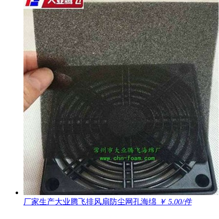
厂家生产大业腾飞排风扇防尘网孔海绵
￥ 5.00/件