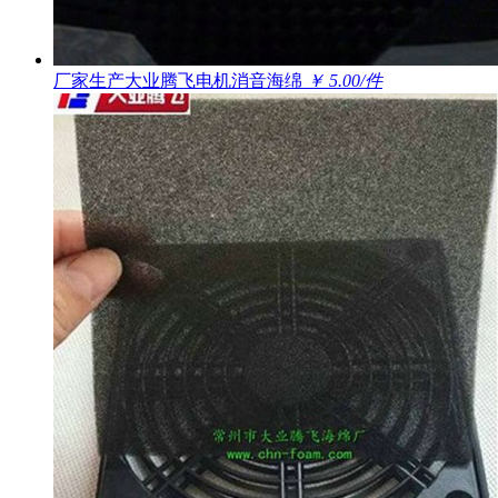
厂家生产大业腾飞电机消音海绵
￥ 5.00/件