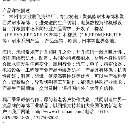
产品详细描述
" 常州市大业腾飞海绵厂，专业发泡：聚氨酯耐水海绵和聚
乙烯耐水海绵，引进先进的生产切割，电脑数控海绵机械设
备；并根据市场不同行业产品需求，开发了：橡塑
（PE,EVA,EPE,XPE,IXPE等）和橡胶（CR,EPDM,SBR,TPE
等）耐水系列产品 ，产品远销，欧美，日本等世界各地。
海绵、泡棉常规有开孔和闭孔之分，开孔海绵一般具吸水性，
闭孔海绵都防水、防潮，共同的特点都耐水，材料本身性能不
会因水而发生任何变化。应用行业：汽车，电子，精密仪器，
电器设备，工程等产业产品包装及防护，产品具有环保，抗震
性能好，耐磨，阻燃，硬度高弹性好等优点，可以生产布料复
合，背胶贴合，异形切割等工艺制作，能满足特殊行业需求，
产品生产周期短，交付及时，深得国内外广大客户信赖。
我厂秉承诚信合作，愿与新老客户协作共赢，共同创造世界一
流品牌的海绵工业精品，以回报支持我们大业腾飞的新老客
户！我厂网址：http://www.chn-foam.com/,电话：0519-
86302982-836，13775080081
"