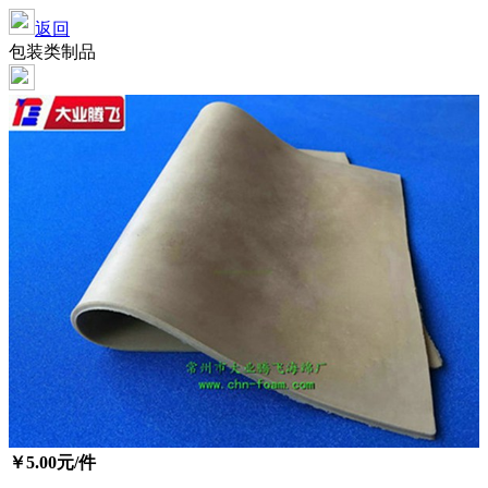
返回
包装类制品
￥
5.00
元/件