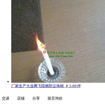
厂家生产大业腾飞阻燃防尘海棉
￥ 5.00/件
交谈
店铺
分享
留言询价