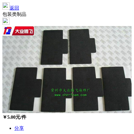
返回
包装类制品
￥
5.00
元/件
分享