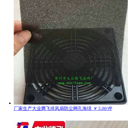
厂家生产大业腾飞排风扇防尘网孔海绵
￥ 5.00/件