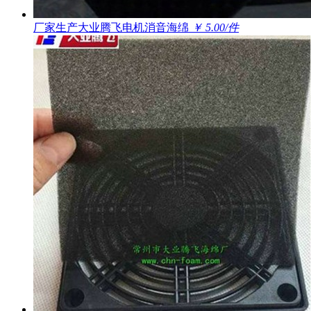
厂家生产大业腾飞电机消音海绵
￥ 5.00/件