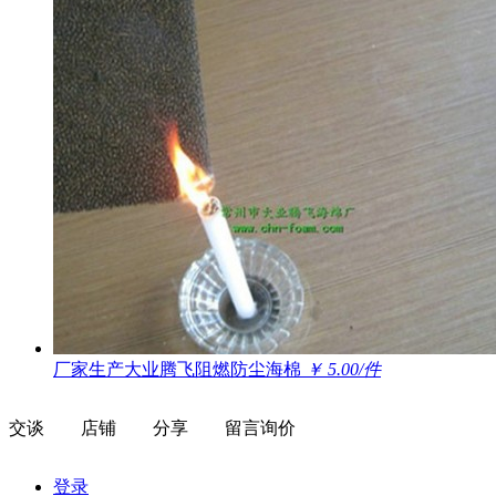
厂家生产大业腾飞阻燃防尘海棉
￥ 5.00/件
交谈
店铺
分享
留言询价
登录