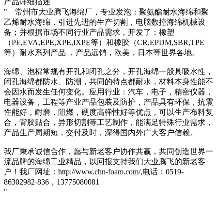
产品详细描述
" 常州市大业腾飞海绵厂，专业发泡：聚氨酯耐水海绵和聚
乙烯耐水海绵，引进先进的生产切割，电脑数控海绵机械设
备；并根据市场不同行业产品需求，开发了：橡塑
（PE,EVA,EPE,XPE,IXPE等）和橡胶（CR,EPDM,SBR,TPE
等）耐水系列产品 ，产品远销，欧美，日本等世界各地。
海绵、泡棉常规有开孔和闭孔之分，开孔海绵一般具吸水性，
闭孔海绵都防水、防潮，共同的特点都耐水，材料本身性能不
会因水而发生任何变化。应用行业：汽车，电子，精密仪器，
电器设备，工程等产业产品包装及防护，产品具有环保，抗震
性能好，耐磨，阻燃，硬度高弹性好等优点，可以生产布料复
合，背胶贴合，异形切割等工艺制作，能满足特殊行业需求，
产品生产周期短，交付及时，深得国内外广大客户信赖。
我厂秉承诚信合作，愿与新老客户协作共赢，共同创造世界一
流品牌的海绵工业精品，以回报支持我们大业腾飞的新老客
户！我厂网址：http://www.chn-foam.com/,电话：0519-
86302982-836，13775080081
"