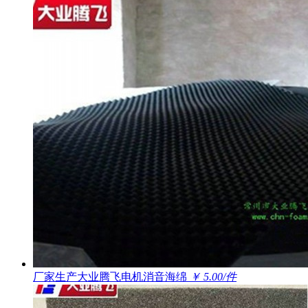
厂家生产大业腾飞电机消音海绵
￥ 5.00/件